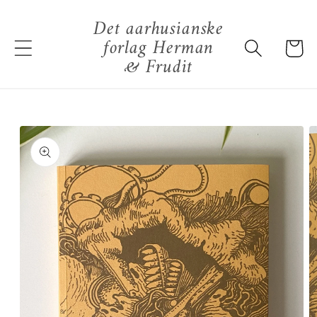
Gå til
Det aarhusianske
indhold
forlag Herman
Indkøbsku
& Frudit
å til
roduktoplysninger