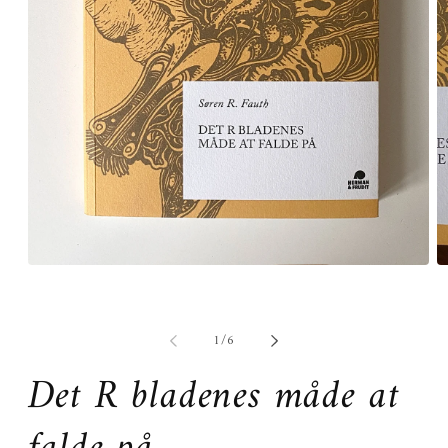
Åbn
Å
mediet
m
1
2
i
i
modus
m
af
1
/
6
Det R bladenes måde at